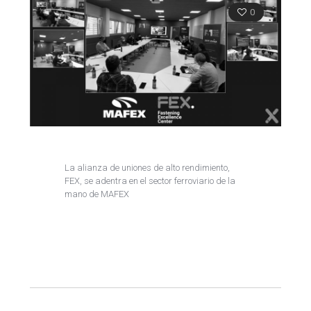
0
La alianza de uniones de alto rendimiento,
FEX, se adentra en el sector ferroviario de la
mano de MAFEX